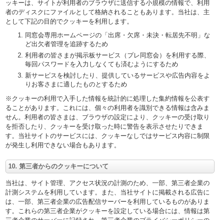
ッキーは、サイトが利用者のブラウザに送信する小規模の情報で、利用
者のディスクにファイルとして格納されることもあります。当社は、主
として下記の目的でクッキーを利用します。
同窓会専用ホームページの「出席・欠席・未決・転居先不明」な
ど出欠者管理を追跡するため
利用者の皆さまが掲示板サービス（プレ同窓会）を利用する際、
毎回パスワードを入力しなくても済むようにするため
新サービスを検討したり、提供しているサービスや広告内容をよ
りお客さまに適したものとするため
※クッキーの利用で入手した情報を統計的に処理した集約情報を公表す
ることがあります。これには、個々の利用者を識別できる情報は含みま
せん。利用者の皆さまは、ブラウザの設定により、クッキーの受け取り
を拒否したり、クッキーを受け取った時に警告を表示させたりできま
す。当社サイトのサービスには、クッキーなしではサービス内容に制限
が発生し利用できない場合もあります。
10. 第三者からのクッキーについて
当社は、サイト管理、アクセス状況の計測のため、一部、第三者企業の
計測システムを利用しています。また、当社サイトに掲載される広告に
は、一部、第三者企業の広告配信サーバーを利用しているものがありま
す。これらの第三者企業がクッキーを設定している場合には、情報は第