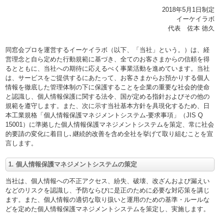
2018年5月1日制定
イーケイラボ
代表 佐本 徳久
同窓会プロを運営するイーケイラボ（以下、「当社」という。）は、経
営理念と自ら定めた行動規範に基づき、全てのお客さまからの信頼を得
るとともに、当社への期待に応えるべく事業活動を進めています。当社
は、サービスをご提供するにあたって、お客さまからお預かりする個人
情報を徹底した管理体制の下に保護することを企業の重要な社会的使命
と認識し、個人情報保護に関する法令、国が定める指針およびその他の
規範を遵守します。また、次に示す当社基本方針を具現化するため、日
本工業規格「個人情報保護マネジメントシステム-要求事項」（JIS Q
15001）に準拠した個人情報保護マネジメントシステムを策定、常に社会
的要請の変化に着目し､継続的改善を含め全社を挙げて取り組むことを宣
言します。
1. 個人情報保護マネジメントシステムの策定
当社は、個人情報への不正アクセス、紛失、破壊、改ざんおよび漏えい
などのリスクを認識し、予防ならびに是正のために必要な対応策を講じ
ます。また、個人情報の適切な取り扱いと運用のための基準・ルールな
どを定めた個人情報保護マネジメントシステムを策定し、実施します。