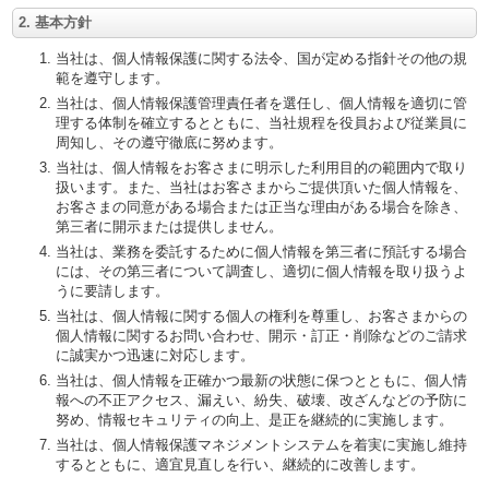
2. 基本方針
当社は、個人情報保護に関する法令、国が定める指針その他の規
範を遵守します。
当社は、個人情報保護管理責任者を選任し、個人情報を適切に管
理する体制を確立するとともに、当社規程を役員および従業員に
周知し、その遵守徹底に努めます。
当社は、個人情報をお客さまに明示した利用目的の範囲内で取り
扱います。また、当社はお客さまからご提供頂いた個人情報を、
お客さまの同意がある場合または正当な理由がある場合を除き、
第三者に開示または提供しません。
当社は、業務を委託するために個人情報を第三者に預託する場合
には、その第三者について調査し、適切に個人情報を取り扱うよ
うに要請します。
当社は、個人情報に関する個人の権利を尊重し、お客さまからの
個人情報に関するお問い合わせ、開示・訂正・削除などのご請求
に誠実かつ迅速に対応します。
当社は、個人情報を正確かつ最新の状態に保つとともに、個人情
報への不正アクセス、漏えい、紛失、破壊、改ざんなどの予防に
努め、情報セキュリティの向上、是正を継続的に実施します。
当社は、個人情報保護マネジメントシステムを着実に実施し維持
するとともに、適宜見直しを行い、継続的に改善します。