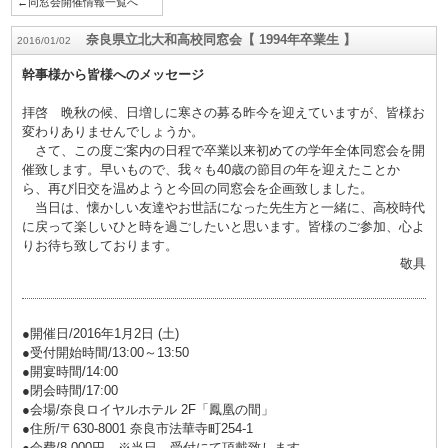
←同窓会開催情報一覧へ
奈良県立北大和高校同窓会【 1994年卒業生 】
2016/01/02
幹事様から皆様へのメッセージ
拝啓 晩秋の候、日増しに寒さの募る昨今を迎えていますが、皆様お
変わりありませんでしょうか。
さて、この度ご案内の日程で卒業以来初めての学年全体同窓会を開
催致します。早いもので、我々も40歳の節目の年を迎えたことか
ら、再び旧交を温めようと今回の同窓会を企画致しました。
当日は、懐かしい友達やお世話になった先生方と一緒に、高校時代
に戻って楽しいひと時を過ごしたいと思います。皆様のご参加、心よ
りお待ち致しております。
敬具
●開催日/2016年1月2日 (土)
●受付開始時間/13:00～13:50
●開宴時間/14:00
●閉会時間/17:00
●会場/奈良ロイヤルホテル 2F「鳳凰の間」
●住所/〒630-8001 奈良市法華寺町254-1
●会費/8,000円 ※当日、受付にて頂戴致します。