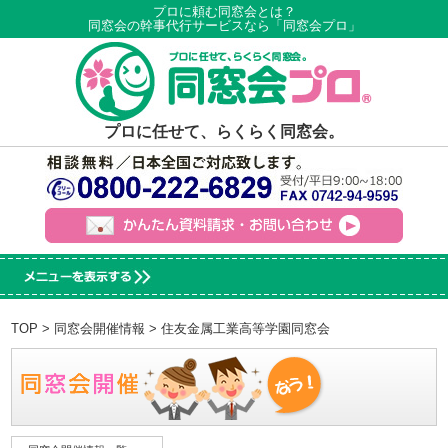
プロに頼む同窓会とは？
同窓会の幹事代行サービスなら「同窓会プロ」
プロに任せて、らくらく同窓会。
TOP
>
同窓会開催情報
> 住友金属工業高等学園同窓会