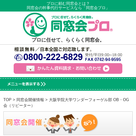
プロに頼む同窓会とは？
同窓会の幹事代行サービスなら「同窓会プロ」
プロに任せて、らくらく同窓会。
TOP
>
同窓会開催情報
> 大阪学院大学ワンダーフォーゲル部 OB・OG
会（リピーター）