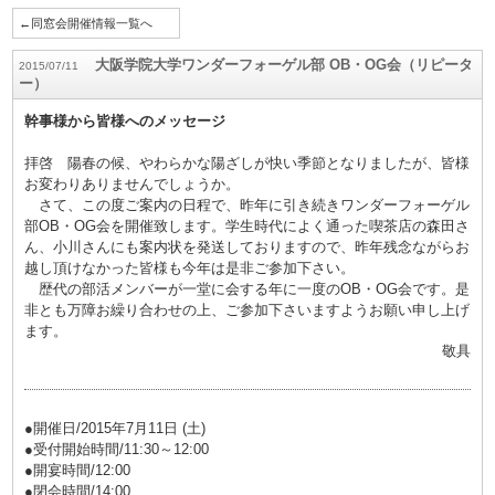
←同窓会開催情報一覧へ
大阪学院大学ワンダーフォーゲル部 OB・OG会（リピータ
2015/07/11
ー）
幹事様から皆様へのメッセージ
拝啓 陽春の候、やわらかな陽ざしが快い季節となりましたが、皆様
お変わりありませんでしょうか。
さて、この度ご案内の日程で、昨年に引き続きワンダーフォーゲル
部OB・OG会を開催致します。学生時代によく通った喫茶店の森田さ
ん、小川さんにも案内状を発送しておりますので、昨年残念ながらお
越し頂けなかった皆様も今年は是非ご参加下さい。
歴代の部活メンバーが一堂に会する年に一度のOB・OG会です。是
非とも万障お繰り合わせの上、ご参加下さいますようお願い申し上げ
ます。
敬具
●開催日/2015年7月11日 (土)
●受付開始時間/11:30～12:00
●開宴時間/12:00
●閉会時間/14:00