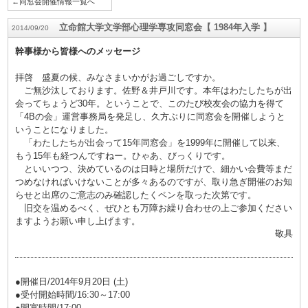
←同窓会開催情報一覧へ
立命館大学文学部心理学専攻同窓会【 1984年入学 】
2014/09/20
幹事様から皆様へのメッセージ
拝啓 盛夏の候、みなさまいかがお過ごしですか。
ご無沙汰しております。佐野＆井戸川です。本年はわたしたちが出
会ってちょうど30年。ということで、このたび校友会の協力を得て
「4Bの会」運営事務局を発足し、久方ぶりに同窓会を開催しようと
いうことになりました。
「わたしたちが出会って15年同窓会」を1999年に開催して以来、
もう15年も経つんですねー。ひゃあ、びっくりです。
といいつつ、決めているのは日時と場所だけで、細かい会費等まだ
つめなければいけないことが多々あるのですが、取り急ぎ開催のお知
らせと出席のご意志のみ確認したくペンを取った次第です。
旧交を温めるべく、ぜひとも万障お繰り合わせの上ご参加ください
ますようお願い申し上げます。
敬具
●開催日/2014年9月20日 (土)
●受付開始時間/16:30～17:00
●開宴時間/17:00