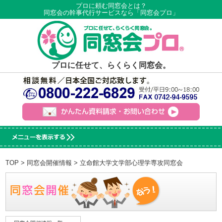
プロに頼む同窓会とは？
同窓会の幹事代行サービスなら「同窓会プロ」
プロに任せて、らくらく同窓会。
TOP
>
同窓会開催情報
> 立命館大学文学部心理学専攻同窓会