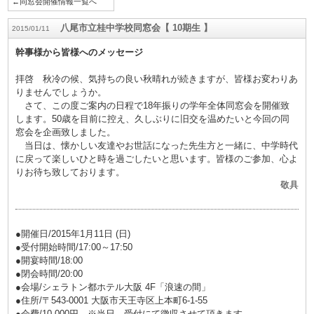
←同窓会開催情報一覧へ
八尾市立桂中学校同窓会【 10期生 】
2015/01/11
幹事様から皆様へのメッセージ
拝啓 秋冷の候、気持ちの良い秋晴れが続きますが、皆様お変わりあ
りませんでしょうか。
さて、この度ご案内の日程で18年振りの学年全体同窓会を開催致
します。50歳を目前に控え、久しぶりに旧交を温めたいと今回の同
窓会を企画致しました。
当日は、懐かしい友達やお世話になった先生方と一緒に、中学時代
に戻って楽しいひと時を過ごしたいと思います。皆様のご参加、心よ
りお待ち致しております。
敬具
●開催日/2015年1月11日 (日)
●受付開始時間/17:00～17:50
●開宴時間/18:00
●閉会時間/20:00
●会場/シェラトン都ホテル大阪 4F「浪速の間」
●住所/〒543-0001 大阪市天王寺区上本町6-1-55
●会費/10,000円 ※当日、受付にて徴収させて頂きます。