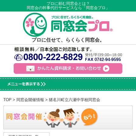
プロに頼む同窓会とは？
同窓会の幹事代行サービスなら「同窓会プロ」
プロに任せて、らくらく同窓会。
TOP
>
同窓会開催情報
> 猪名川町立六瀬中学校同窓会