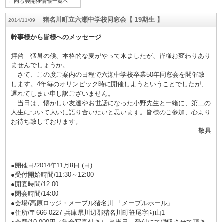
←同窓会開催情報一覧へ
猪名川町立六瀬中学校同窓会【 19期生 】
2014/11/09
幹事様から皆様へのメッセージ
拝啓 猛暑の候、本格的な夏がやって来ましたが、皆様お変わりあり
ませんでしょうか。
さて、この度ご案内の日程で六瀬中学校卒業50年同窓会を開催致
します。4年毎のオリンピック時に開催しようということでしたが、
遅れてしまい申し訳ございません。
当日は、懐かしい友達やお世話になった小野先生と一緒に、第二の
人生について大いに語り合いたいと思います。皆様のご参加、心より
お待ち致しております。
敬具
●開催日/2014年11月9日 (日)
●受付開始時間/11:30～12:00
●開宴時間/12:00
●閉会時間/14:00
●会場/高原ロッジ・メープル猪名川 「メープルホール」
●住所/〒666-0227 兵庫県川辺郡猪名川町笹尾字向山1
●会費/10,000円（集合写真付き） ※当日、受付にて徴収させて頂き