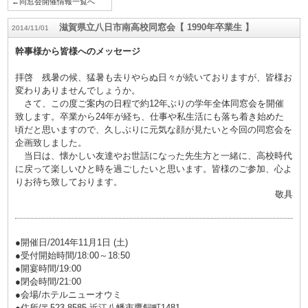
←同窓会開催情報一覧へ
滋賀県立八日市南高校同窓会【 1990年卒業生 】
2014/11/01
幹事様から皆様へのメッセージ
拝啓 残暑の候、猛暑も去りやらぬ日々が続いておりますが、皆様お
変わりありませんでしょうか。
さて、この度ご案内の日程で約12年ぶりの学年全体同窓会を開催
致します。卒業から24年が経ち、仕事や私生活にも落ち着き始めた
頃だと思いますので、久しぶりに元気な顔が見たいと今回の同窓会を
企画致しました。
当日は、懐かしい友達やお世話になった先生方と一緒に、高校時代
に戻って楽しいひと時を過ごしたいと思います。皆様のご参加、心よ
りお待ち致しております。
敬具
●開催日/2014年11月1日 (土)
●受付開始時間/18:00～18:50
●開宴時間/19:00
●閉会時間/21:00
●会場/ホテルニューオウミ
●住所/〒523-8585 近江八幡市鷹飼町1481