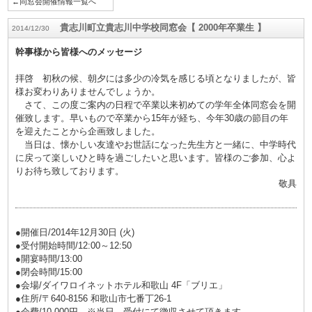
←同窓会開催情報一覧へ
貴志川町立貴志川中学校同窓会【 2000年卒業生 】
2014/12/30
幹事様から皆様へのメッセージ
拝啓 初秋の候、朝夕には多少の冷気を感じる頃となりましたが、皆
様お変わりありませんでしょうか。
さて、この度ご案内の日程で卒業以来初めての学年全体同窓会を開
催致します。早いもので卒業から15年が経ち、今年30歳の節目の年
を迎えたことから企画致しました。
当日は、懐かしい友達やお世話になった先生方と一緒に、中学時代
に戻って楽しいひと時を過ごしたいと思います。皆様のご参加、心よ
りお待ち致しております。
敬具
●開催日/2014年12月30日 (火)
●受付開始時間/12:00～12:50
●開宴時間/13:00
●閉会時間/15:00
●会場/ダイワロイネットホテル和歌山 4F「ブリエ」
●住所/〒640-8156 和歌山市七番丁26-1
●会費/10,000円 ※当日、受付にて徴収させて頂きます。