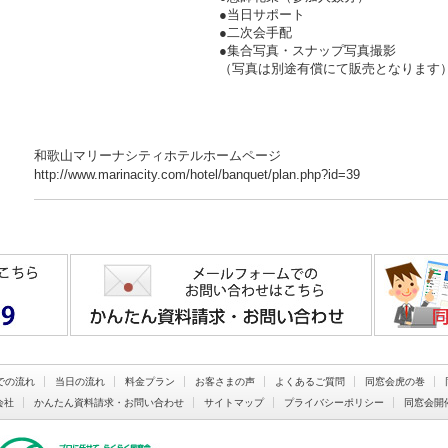
●当日サポート
●二次会手配
●集合写真・スナップ写真撮影
（写真は別途有償にて販売となります
和歌山マリーナシティホテルホームページ
http://www.marinacity.com/hotel/banquet/plan.php?id=39
での流れ
当日の流れ
料金プラン
お客さまの声
よくあるご質問
同窓会虎の巻
会社
かんたん資料請求・お問い合わせ
サイトマップ
プライバシーポリシー
同窓会開