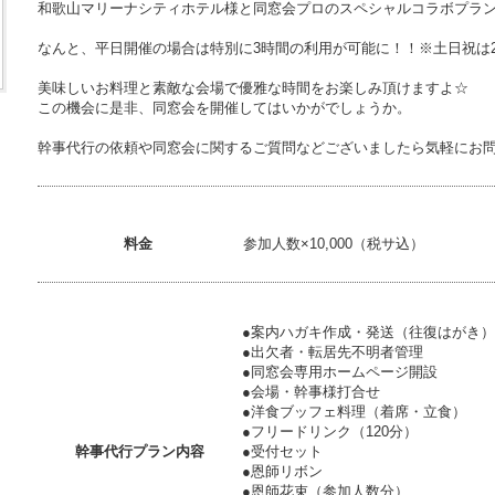
和歌山マリーナシティホテル様と同窓会プロのスペシャルコラボプラ
なんと、平日開催の場合は特別に3時間の利用が可能に！！※土日祝は
美味しいお料理と素敵な会場で優雅な時間をお楽しみ頂けますよ☆
この機会に是非、同窓会を開催してはいかがでしょうか。
幹事代行の依頼や同窓会に関するご質問などございましたら気軽にお
料金
参加人数×10,000（税サ込）
●案内ハガキ作成・発送（往復はがき）
●出欠者・転居先不明者管理
●同窓会専用ホームページ開設
●会場・幹事様打合せ
●洋食ブッフェ料理（着席・立食）
●フリードリンク（120分）
幹事代行プラン内容
●受付セット
●恩師リボン
●恩師花束（参加人数分）