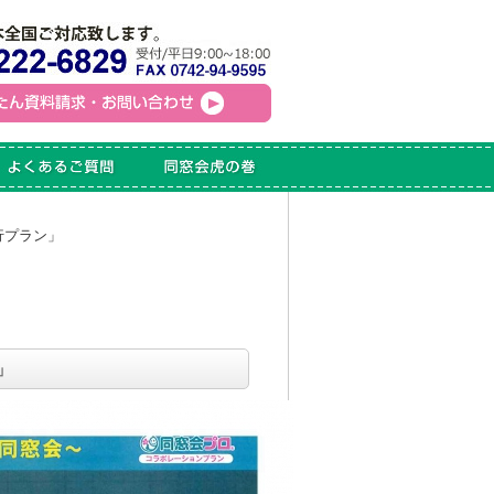
行プラン」
」