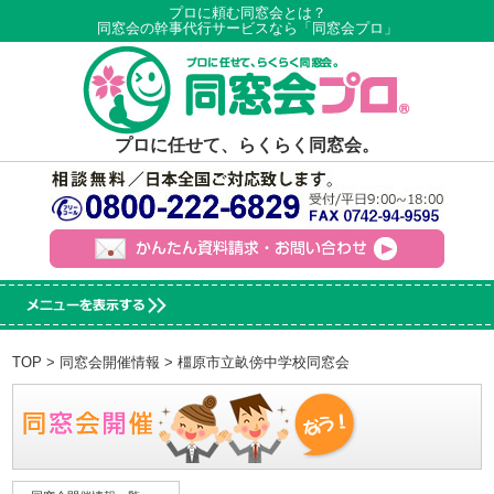
プロに頼む同窓会とは？
同窓会の幹事代行サービスなら「同窓会プロ」
プロに任せて、らくらく同窓会。
TOP
>
同窓会開催情報
> 橿原市立畝傍中学校同窓会