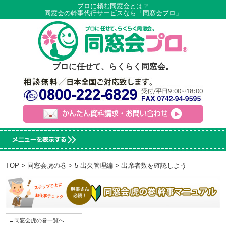
プロに頼む同窓会とは？
同窓会の幹事代行サービスなら「同窓会プロ」
プロに任せて、らくらく同窓会。
TOP
>
同窓会虎の巻
>
5-出欠管理編
> 出席者数を確認しよう
←同窓会虎の巻一覧へ